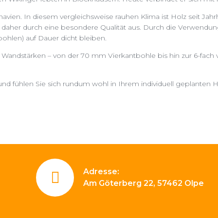
en. In diesem vergleichsweise rauhen Klima ist Holz seit Jahr
daher durch eine besondere Qualität aus. Durch die Verwendung
hlen) auf Dauer dicht bleiben.
 Wandstärken – von der 70 mm Vierkantbohle bis hin zur 6-fach
nd fühlen Sie sich rundum wohl in Ihrem individuell geplanten 
Adresse:
Am Göterberg 22, 57462 Olpe