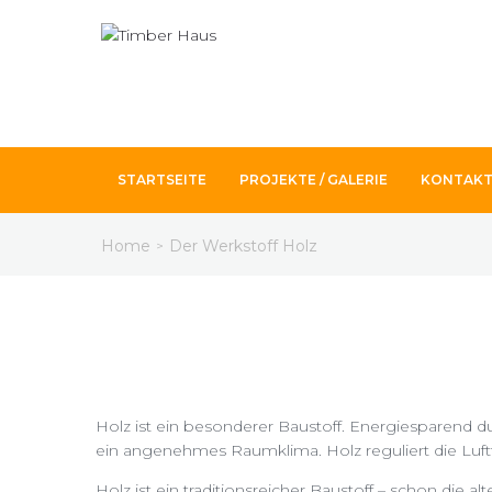
STARTSEITE
PROJEKTE / GALERIE
KONTAK
Home
Der Werkstoff Holz
>
Holz ist ein besonderer Baustoff. Energiesparend d
ein angenehmes Raumklima. Holz reguliert die Luft
Holz ist ein traditionsreicher Baustoff – schon die