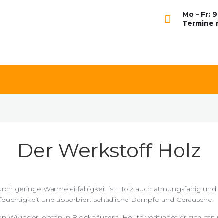
Mo – Fr: 9
Termine 
T
Der Werkstoff Holz
urch geringe Wärmeleitfähigkeit ist Holz auch atmungsfähig und 
feuchtigkeit und absorbiert schädliche Dämpfe und Geräusche.
 alten Wikinger lebten in Blockhäusern. Heute verbindet er sich m