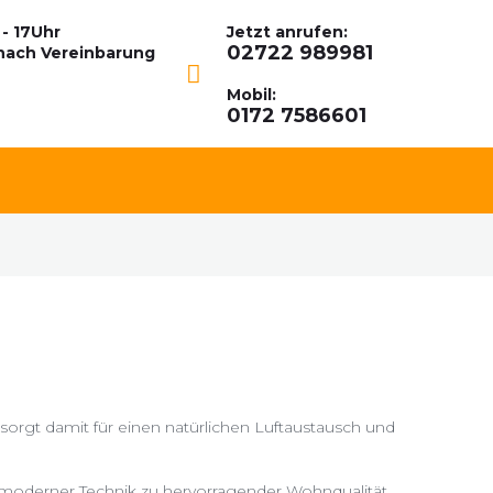
 - 17Uhr
Jetzt anrufen:
02722 989981
nach Vereinbarung
Mobil:
0172 7586601
sorgt damit für einen natürlichen Luftaustausch und
it moderner Technik zu hervorragender Wohnqualität.