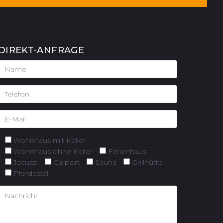
DIREKT-ANFRAGE
Wohnhaus mit Keller
Wohnhaus ohne Keller
Ferienhaus
Jacuzzi
Carport
Sauna
Grillhütte
Pferdestall