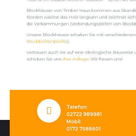
Blockhäuser von Timber Haus kommen aus Skandinavi
Norden wächst das Holz langsam und zeichnet sich 
die Verkämmungen (Verbindungsstellen von Blockbo
Unsere Blockhäuser erhalten Sie mit verschiedenen
Blockbohlenprofile
).
Vertrauen auch Sie auf eine ökologische Bauweise u
schicken Sie uns
Ihre Anfrage
. Wir freuen uns!
Telefon:
02722 989981
Mobil:
0172 7586601