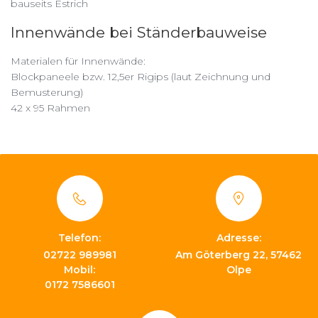
bauseits Estrich
Innenwände bei Ständerbauweise
Materialen für Innenwände:
Blockpaneele bzw. 12,5er Rigips (laut Zeichnung und
Bemusterung)
42 x 95 Rahmen
Telefon:
Adresse:
02722 989981
Am Göterberg 22, 57462
Mobil:
Olpe
0172 7586601